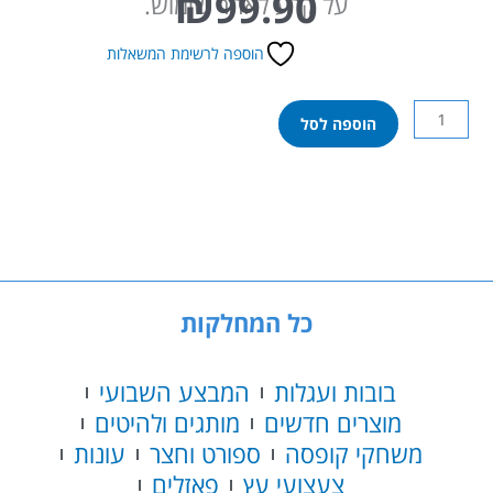
₪
99.90
על קרע לאחר שימוש.
הוספה לרשימת המשאלות
כמות
הוספה לסל
של
אינטקס
–
מזרן
מתנפח
בצורת
פיצה
175X145
כל המחלקות
ס”מ
בובות ועגלות
המבצע השבועי
מוצרים חדשים
מותגים ולהיטים
משחקי קופסה
ספורט וחצר
עונות
צעצועי עץ
פאזלים