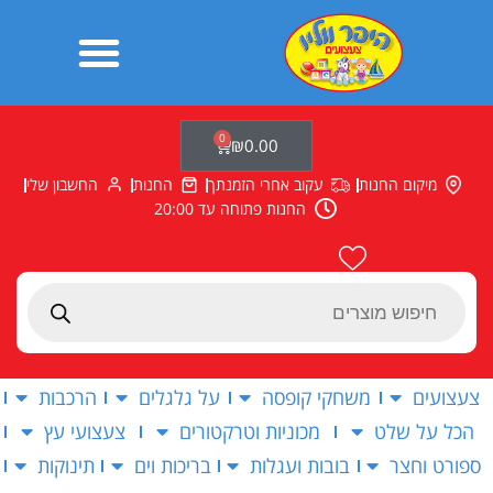
ילוג
תוכן
0
עגלת
₪
0.00
קניות
מיקום החנות
עקוב אחרי הזמנתך
החנות
החשבון שלי
החנות פתוחה עד 20:00
Products
search
צעצועים
משחקי קופסה
על גלגלים
הרכבות
הכל על שלט
מכוניות וטרקטורים
צעצועי עץ
ספורט וחצר
בובות ועגלות
בריכות וים
תינוקות