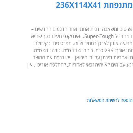
236X114X41
משוטים ומשאבה ידנית אחת. אחד הדגמים החדשים –
Intex 68347 Seahawk 2 עשוייה מחומר ויניל Super-Tough.. אינטקס ידועים בכך שהיא
מביאה אותן לצרכן במחיר שווה. מפרט טכני: קיבולת
אנשים: 2. כושר נשיאה: 200 ק”ג. מידות: אורך: 236 ס”מ. רוחב: 114 ס”מ. גובה: 41 ס”מ.
מתנפחים: אחריות תינתן על ידי היבואן – יש לנפח את המוצר
 עם מים לא יהיה זכאי לאחריות, להחלפה או זיכוי. אין
הוספה לרשימת המשאלות