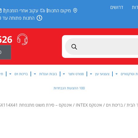
ות
דרושים
מיקום החנות
עקוב אחרי הזמנתך
החנות פתוחה עד 20:00
626
0
ת וטרקטורים
צעצועי עץ
ספורט וחצר
בובות ועגלות
בריכות וים
תינ
100 ההצעות הנבחרות
 הבית
/
בריכות וים
/
אינטקס INTEX
/ אינטקס – סירת משוט מתנפחת 236X114X41