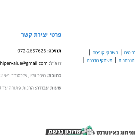
אינטקס
–
סירת
משוט
מתנפחת
פרטי יצירת קשר
236X114X41
תמיכה:
072-2657626
היטים
משחקי קופסה
משחקי הרכבה
דוא”ל:
hipervalue@gmail.com
כתובת:
היפר ווליו, אלכסנדר ינאי 2 סגולה
שעות עבודה:
החנות פתוחה עד 20:00