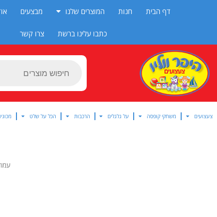
ילוג
דף הבית
חנות
המוצרים שלנו
מבצעים
אוד
תוכן
כתבו עלינו ברשת
צרו קשר
Products
search
צעצועים
משחקי קופסה
על גלגלים
הרכבות
הכל על שלט
מכוניו
עמוד