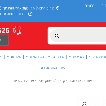
ות
דרושים
מיקום החנות
עקוב אחרי הזמנתך
החנות פתוחה עד 20:00
626
0
ת וטרקטורים
צעצועי עץ
ספורט וחצר
בובות ועגלות
בריכות וים
תינ
100 ההצעות הנבחרות
עמוד הבית
/
משחקי קופסה
/
משחקי שפיר
/ ארץ עיר קלפים