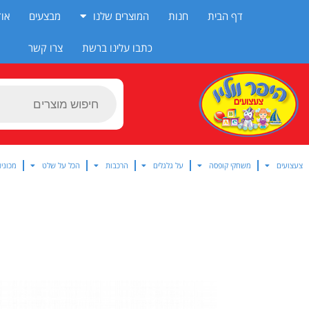
ילוג
דף הבית
חנות
המוצרים שלנו
מבצעים
אוד
תוכן
כתבו עלינו ברשת
צרו קשר
Products
search
צעצועים
משחקי קופסה
על גלגלים
הרכבות
הכל על שלט
מכוניו