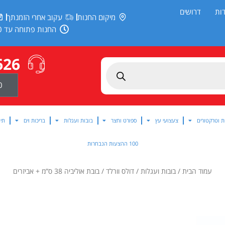
ות
דרושים
מיקום החנות
עקוב אחרי הזמנתך
החנות פתוחה עד 20:00
626
0
ת וטרקטורים
צעצועי עץ
ספורט וחצר
בובות ועגלות
בריכות וים
תינ
100 ההצעות הנבחרות
עמוד הבית
/
בובות ועגלות
/
דולס וורלד
/ בובת אוליביה 38 ס”מ + אביזרים