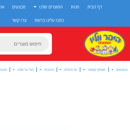
ילוג
דף הבית
חנות
המוצרים שלנו
מבצעים
אוד
תוכן
כתבו עלינו ברשת
צרו קשר
Products
search
צעצועים
משחקי קופסה
על גלגלים
הרכבות
הכל על שלט
מכוניו