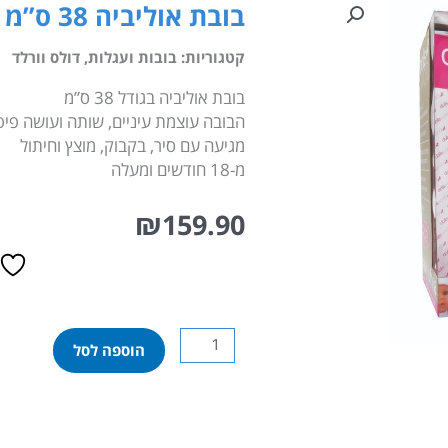
בובת אוליביה 38 ס”מ + אביזרים
קטגוריות:
בובות ועגלות
,
דולס וורלד
בובת אוליביה בגודל 38 ס”מ
הבובה עוצמת עיניים, שותה ועושה פיפ
מגיעה עם סיר, בקבוק, מוצץ וחיתול
מ-18 חודשים ומעלה
₪
159.90
כמות
הוספה לסל
של
בובת
אוליביה
38