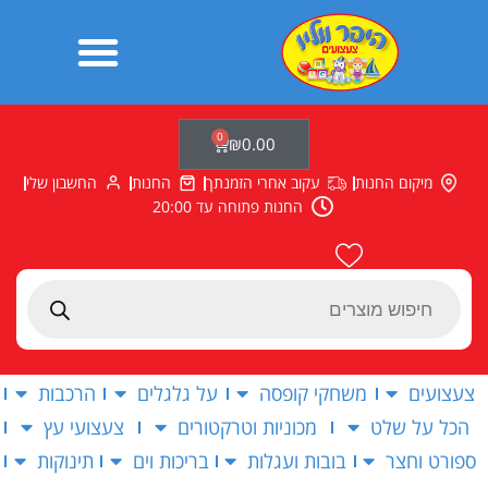
ילוג
תוכן
0
עגלת
₪
0.00
קניות
מיקום החנות
עקוב אחרי הזמנתך
החנות
החשבון שלי
החנות פתוחה עד 20:00
Products
search
צעצועים
משחקי קופסה
על גלגלים
הרכבות
הכל על שלט
מכוניות וטרקטורים
צעצועי עץ
ספורט וחצר
בובות ועגלות
בריכות וים
תינוקות