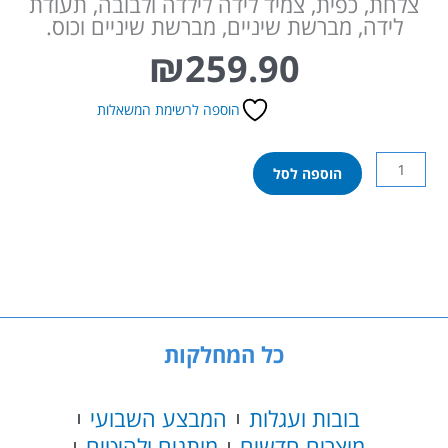
צלחת, כפית, צמיד לידה לילדה ולבובה, תעודת
לידה, מברשת שיניים, מברשת שיניים וכוס.
₪
259.90
הוספה לרשימת המשאלות
כמות
הוספה לסל
של
בובת
בייבי
בורן
מצחצחת
שיניים
43
ס"מ
כל המחלקות
בובות ועגלות
המבצע השבועי
מוצרים חדשים
מותגים ולהיטים