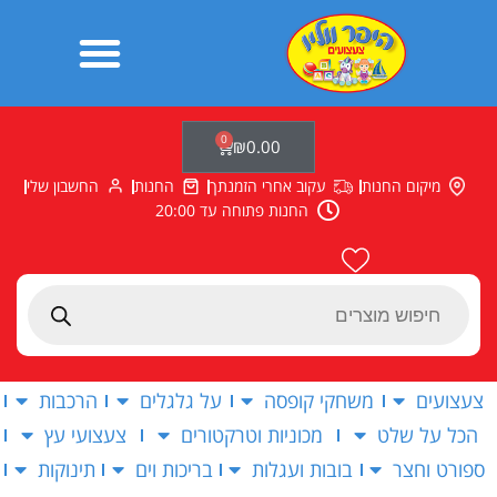
ילוג
תוכן
0
עגלת
₪
0.00
קניות
מיקום החנות
עקוב אחרי הזמנתך
החנות
החשבון שלי
החנות פתוחה עד 20:00
Products
search
צעצועים
משחקי קופסה
על גלגלים
הרכבות
הכל על שלט
מכוניות וטרקטורים
צעצועי עץ
ספורט וחצר
בובות ועגלות
בריכות וים
תינוקות