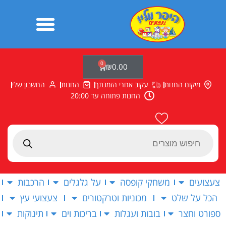
ילוג
תוכן
0
עגלת
₪
0.00
קניות
מיקום החנות
עקוב אחרי הזמנתך
החנות
החשבון שלי
החנות פתוחה עד 20:00
Products
search
צעצועים
משחקי קופסה
על גלגלים
הרכבות
הכל על שלט
מכוניות וטרקטורים
צעצועי עץ
ספורט וחצר
בובות ועגלות
בריכות וים
תינוקות