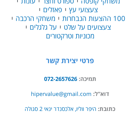
משחקי קופסה
ספורט וחצר
עונות
צעצועי עץ
פאזלים
100 ההצעות הנבחרות
משחקי הרכבה
צעצועים על שלט
על גלגלים
מכוניות וטרקטורים
פרטי יצירת קשר
תמיכה:
072-2657626
דוא”ל:
hipervalue@gmail.com
כתובת:
היפר ווליו, אלכסנדר ינאי 2 סגולה