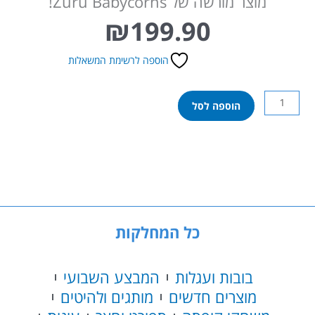
מוצר מורשה של Zuru Babycorns!
₪
199.90
הוספה לרשימת המשאלות
כמות
הוספה לסל
של
בייביקורן
-
בובה
גדולה
כל המחלקות
בובות ועגלות
המבצע השבועי
מוצרים חדשים
מותגים ולהיטים