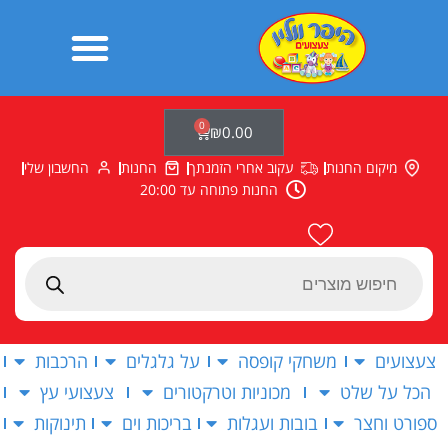
ילוג
תוכן
0
עגלת
₪
0.00
קניות
מיקום החנות
עקוב אחרי הזמנתך
החנות
החשבון שלי
החנות פתוחה עד 20:00
Products
search
צעצועים
משחקי קופסה
על גלגלים
הרכבות
הכל על שלט
מכוניות וטרקטורים
צעצועי עץ
ספורט וחצר
בובות ועגלות
בריכות וים
תינוקות