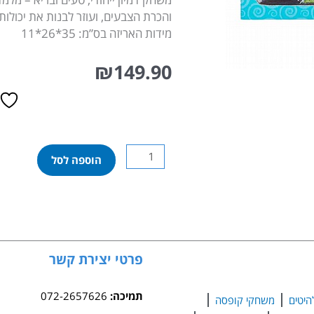
והכרת הצבעים, ועוזר לבנות את יכולות
מידות האריזה בס”מ: 35*26*11
₪
149.90
כמות
הוספה לסל
של
בלנדר
להכנת
שייקים
24
חלקים
פרטי יצירת קשר
מליסה
ודאג
תמיכה:
072-2657626
היטים
משחקי קופסה
Melissa