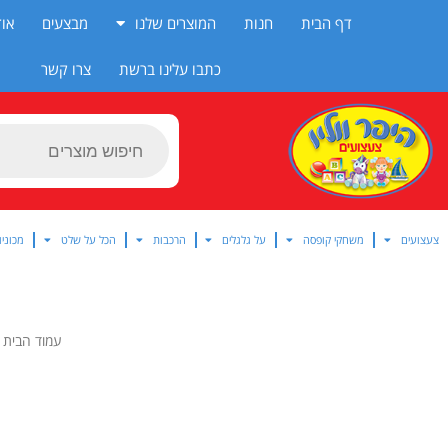
ילוג
דף הבית
חנות
המוצרים שלנו
מבצעים
אוד
תוכן
כתבו עלינו ברשת
צרו קשר
Products
search
צעצועים
משחקי קופסה
על גלגלים
הרכבות
הכל על שלט
מכוניו
עמוד הבית
/