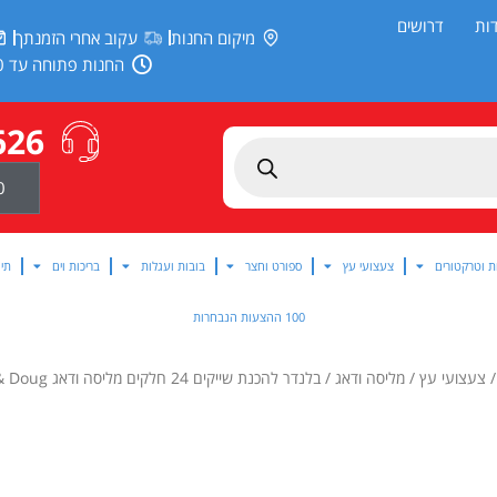
ות
דרושים
מיקום החנות
עקוב אחרי הזמנתך
החנות פתוחה עד 20:00
626
0
ת וטרקטורים
צעצועי עץ
ספורט וחצר
בובות ועגלות
בריכות וים
תינ
100 ההצעות הנבחרות
צעצועי עץ
/
מליסה ודאג
/ בלנדר להכנת שייקים 24 חלקים מליסה ודאג Melissa & Doug