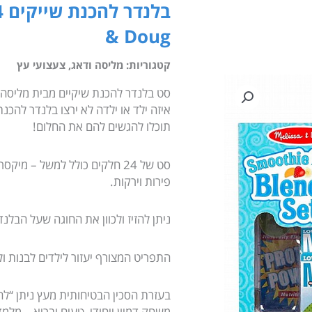
& Doug
קטגוריות:
מליסה ודאג
,
צעצועי עץ
סט בלנדר להכנת שיקיים מבית מליסה 
איזה ילד או ילדה לא ירצו בלנדר להכ
תוכלו להגשים להם את החלום!
סט של 24 חלקים כולל למשל – מ
פירות וירקות.
ניתן להזיז ולכוון את החוגה שעל הבלנ
התפריט המצורף יעזור לילדים לבנות ו
בעזרת הסכין הבטיחותית מעץ ניתן “לח
משחק דמיון ייחודי, טעים ובריא – מלמד