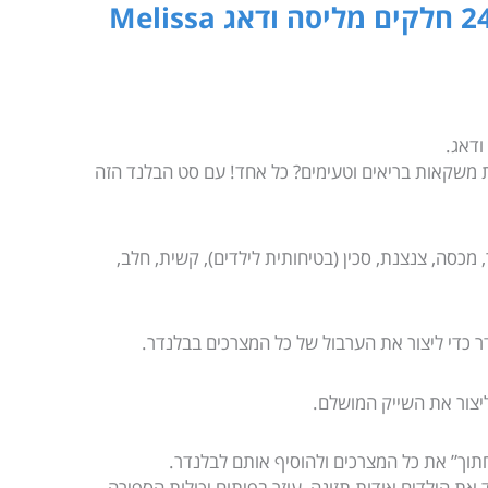
בלנדר להכנת שייקים 24 חלקים מליסה ודאג Melissa
ודאג.
נת משקאות בריאים וטעימים? כל אחד! עם סט הבלנד הזה
יקסר, מכסה, צנצנת, סכין (בטיחותית לילדים), קשית, חלב,
דר כדי ליצור את הערבול של כל המצרכים בבלנדר.
ליצור את השייק המושלם.
תוך” את כל המצרכים ולהוסיף אותם לבלנדר.
 את הילדים אודות תזונה, עוזר בפיתוח יכולות הספירה