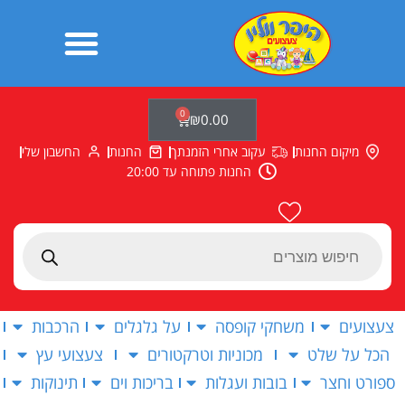
ילוג
תוכן
0
עגלת
₪
0.00
קניות
מיקום החנות
עקוב אחרי הזמנתך
החנות
החשבון שלי
החנות פתוחה עד 20:00
Products
search
צעצועים
משחקי קופסה
על גלגלים
הרכבות
הכל על שלט
מכוניות וטרקטורים
צעצועי עץ
ספורט וחצר
בובות ועגלות
בריכות וים
תינוקות