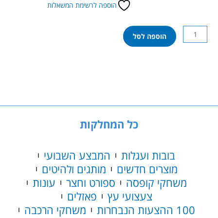
הוספה לרשימת המשאלות
כמות
הוספה לסל
של
בריכה
מלבנית
מתנפחת
166X100X25
אינטקס
57403
כל המחלקות
בובות ועגלות
המבצע השבועי
מוצרים חדשים
מותגים ולהיטים
משחקי קופסה
ספורט וחצר
עונות
צעצועי עץ
פאזלים
100 ההצעות הנבחרות
משחקי הרכבה