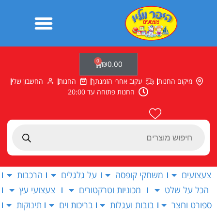
ילוג
תוכן
0
עגלת
₪
0.00
קניות
מיקום החנות
עקוב אחרי הזמנתך
החנות
החשבון שלי
החנות פתוחה עד 20:00
Products
search
צעצועים
משחקי קופסה
על גלגלים
הרכבות
הכל על שלט
מכוניות וטרקטורים
צעצועי עץ
ספורט וחצר
בובות ועגלות
בריכות וים
תינוקות