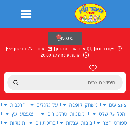
ילוג
תוכן
0
עגלת
₪
0.00
קניות
מיקום החנות
עקוב אחרי הזמנתך
החנות
החשבון שלי
החנות פתוחה עד 20:00
Products
search
צעצועים
משחקי קופסה
על גלגלים
הרכבות
הכל על שלט
מכוניות וטרקטורים
צעצועי עץ
ספורט וחצר
בובות ועגלות
בריכות וים
תינוקות