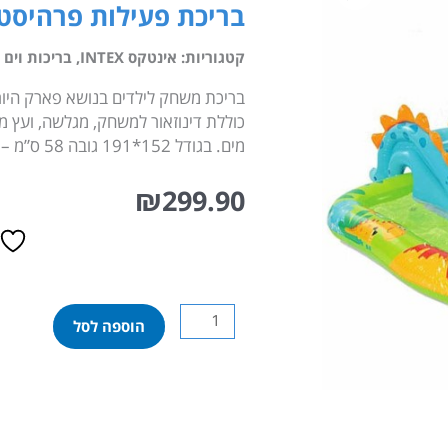
בריכת פעילות פרהיסטור
קטגוריות:
אינטקס INTEX
,
בריכות וים
כוללת דינוזאור למשחק, מגלשה, ועץ מש
מים. בגודל 152*191 גובה 58 ס”מ – גובה מים 12 ס”מ תכולה 143 ליטר.
₪
299.90
כמות
הוספה לסל
של
בריכת
פעילות
פרהיסטורית
מתנפחת