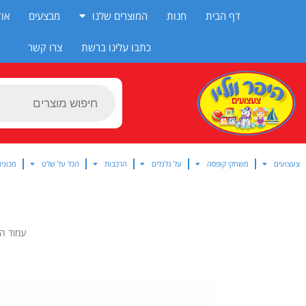
ילוג
דף הבית
חנות
המוצרים שלנו
מבצעים
אוד
תוכן
כתבו עלינו ברשת
צרו קשר
Products
search
צעצועים
משחקי קופסה
על גלגלים
הרכבות
הכל על שלט
מכוניו
עמוד ה