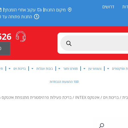
ות
דרושים
מיקום החנות
עקוב אחרי הזמנתך
החנות פתוחה עד 20:00
626
0
ת וטרקטורים
צעצועי עץ
ספורט וחצר
בובות ועגלות
בריכות וים
תינ
100 ההצעות הנבחרות
בית
/
בריכות וים
/
אינטקס INTEX
/ בריכת פעילות פרהיסטורית מתנפחת אינטקס 57166