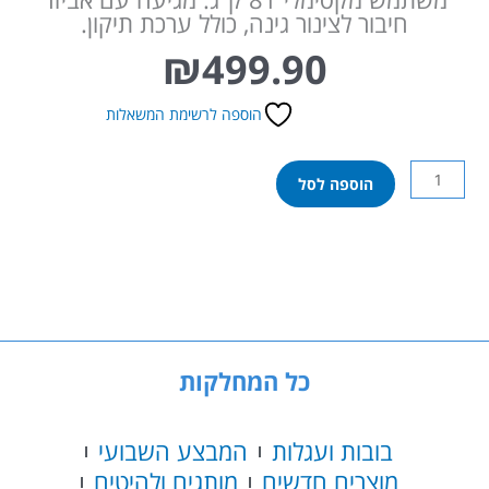
חיבור לצינור גינה, כולל ערכת תיקון.
₪
499.90
הוספה לרשימת המשאלות
כמות
הוספה לסל
של
בריכת
פעילות
קשת
297X193
אינטקס
57453
כל המחלקות
בובות ועגלות
המבצע השבועי
מוצרים חדשים
מותגים ולהיטים