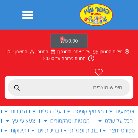
ילוג
תוכן
0
עגלת
₪
0.00
קניות
מיקום החנות
עקוב אחרי הזמנתך
החנות
החשבון שלי
החנות פתוחה עד 20:00
Products
search
צעצועים
משחקי קופסה
על גלגלים
הרכבות
הכל על שלט
מכוניות וטרקטורים
צעצועי עץ
ספורט וחצר
בובות ועגלות
בריכות וים
תינוקות