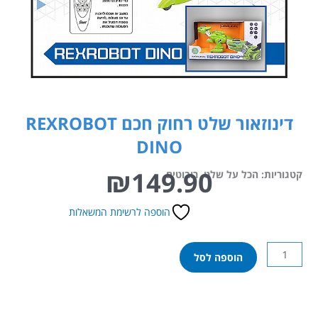
דינוזאור שלט רחוק חכם REXROBOT
DINO
₪
149.90
קטגוריות:
הכל על שלט
,
רובוטים
הוספה לרשימת המשאלות
כמות
הוספה לסל
של
דינוזאור
שלט
רחוק