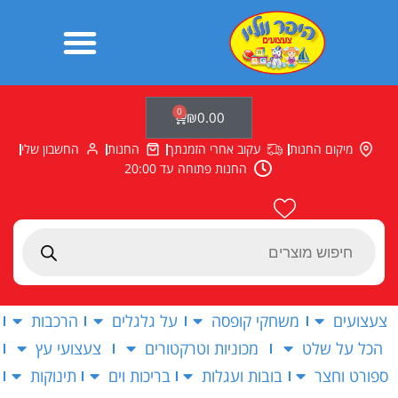
ילוג
תוכן
0
עגלת
₪
0.00
קניות
מיקום החנות
עקוב אחרי הזמנתך
החנות
החשבון שלי
החנות פתוחה עד 20:00
Products
search
צעצועים
משחקי קופסה
על גלגלים
הרכבות
הכל על שלט
מכוניות וטרקטורים
צעצועי עץ
ספורט וחצר
בובות ועגלות
בריכות וים
תינוקות