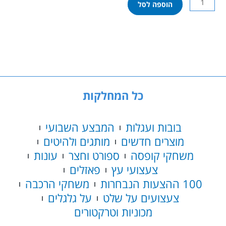
הוספה לסל
של
האצ'ימל
-
פיקסיז
עף
עונה
4
כל המחלקות
בובות ועגלות
המבצע השבועי
מוצרים חדשים
מותגים ולהיטים
משחקי קופסה
ספורט וחצר
עונות
צעצועי עץ
פאזלים
100 ההצעות הנבחרות
משחקי הרכבה
צעצועים על שלט
על גלגלים
מכוניות וטרקטורים