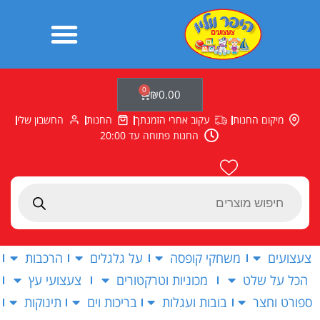
ילוג
תוכן
0
עגלת
₪
0.00
קניות
מיקום החנות
עקוב אחרי הזמנתך
החנות
החשבון שלי
החנות פתוחה עד 20:00
Products
search
צעצועים
משחקי קופסה
על גלגלים
הרכבות
הכל על שלט
מכוניות וטרקטורים
צעצועי עץ
ספורט וחצר
בובות ועגלות
בריכות וים
תינוקות