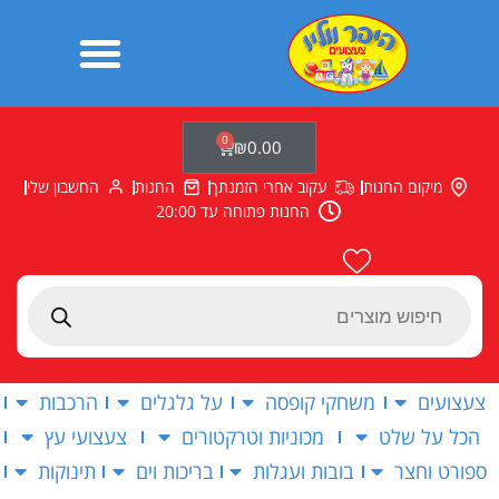
ילוג
תוכן
0
עגלת
₪
0.00
קניות
מיקום החנות
עקוב אחרי הזמנתך
החנות
החשבון שלי
החנות פתוחה עד 20:00
Products
search
צעצועים
משחקי קופסה
על גלגלים
הרכבות
הכל על שלט
מכוניות וטרקטורים
צעצועי עץ
ספורט וחצר
בובות ועגלות
בריכות וים
תינוקות