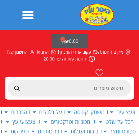
ילוג
תוכן
0
עגלת
₪
0.00
קניות
מיקום החנות
עקוב אחרי הזמנתך
החנות
החשבון שלי
החנות פתוחה עד 20:00
Products
search
צעצועים
משחקי קופסה
על גלגלים
הרכבות
הכל על שלט
מכוניות וטרקטורים
צעצועי עץ
ספורט וחצר
בובות ועגלות
בריכות וים
תינוקות