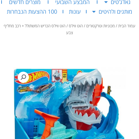
גאדג’טים
המבצע השבועי
מוצרים חדשים
מותגים ולהיטים
עונות
100 ההצעות הנבחרות
עמוד הבית
/
מכוניות וטרקטורים
/
הוט ווילס
/ הוט ווילס הכריש המשתולל + רכב מחליף
צבע