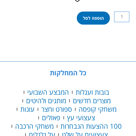
כמות
הוספה לסל
של
הוט
ווילס
הכריש
המשתולל
+
רכב
מחליף
כל המחלקות
צבע
בובות ועגלות
המבצע השבועי
מוצרים חדשים
מותגים ולהיטים
משחקי קופסה
ספורט וחצר
עונות
צעצועי עץ
פאזלים
100 ההצעות הנבחרות
משחקי הרכבה
צעצועים על שלט
על גלגלים