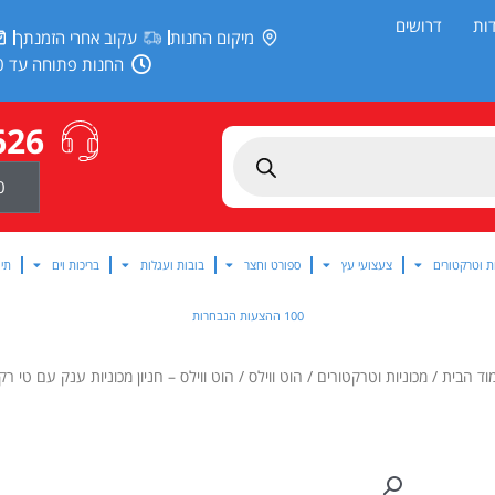
ות
דרושים
מיקום החנות
עקוב אחרי הזמנתך
החנות פתוחה עד 20:00
626
0
ת וטרקטורים
צעצועי עץ
ספורט וחצר
בובות ועגלות
בריכות וים
תינ
100 ההצעות הנבחרות
וד הבית
/
מכוניות וטרקטורים
/
הוט ווילס
/ הוט ווילס – חניון מכוניות ענק עם טי רק