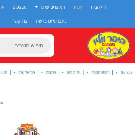
ילוג
דף הבית
חנות
המוצרים שלנו
מבצעים
אוד
תוכן
כתבו עלינו ברשת
צרו קשר
Products
search
צעצועים
משחקי קופסה
על גלגלים
הרכבות
הכל על שלט
מכוניו
עמ