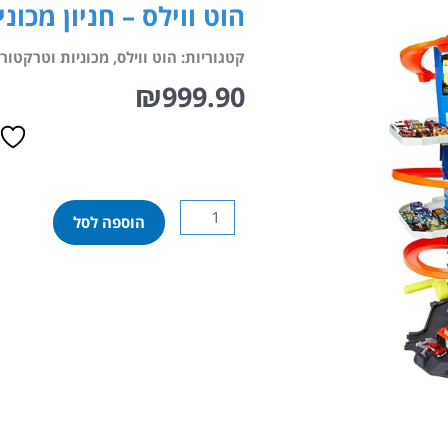
הוט ווילס – חניון מכונ
קטגוריות:
הוט ווילס
,
מכוניות וטרקטורי
₪
999.90
כמות
הוספה לסל
של
הוט
ווילס
–
חניון
מכוניות
ענק
עם
טי