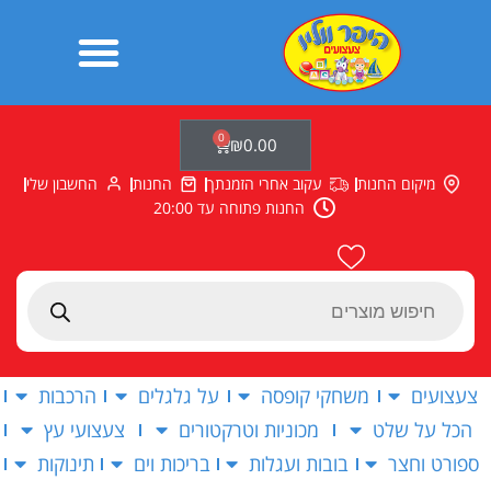
ילוג
תוכן
0
עגלת
₪
0.00
קניות
מיקום החנות
עקוב אחרי הזמנתך
החנות
החשבון שלי
החנות פתוחה עד 20:00
Products
search
צעצועים
משחקי קופסה
על גלגלים
הרכבות
הכל על שלט
מכוניות וטרקטורים
צעצועי עץ
ספורט וחצר
בובות ועגלות
בריכות וים
תינוקות