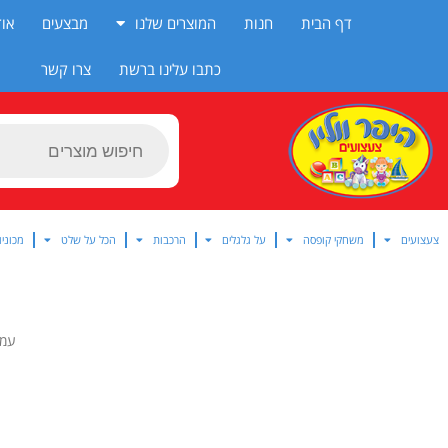
ילוג
דף הבית
חנות
המוצרים שלנו
מבצעים
אוד
תוכן
כתבו עלינו ברשת
צרו קשר
Products
search
צעצועים
משחקי קופסה
על גלגלים
הרכבות
הכל על שלט
מכוניו
עמו