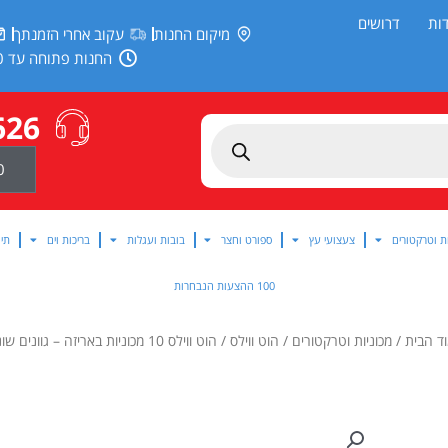
ות
דרושים
מיקום החנות
עקוב אחרי הזמנתך
החנות פתוחה עד 20:00
626
0
ת וטרקטורים
צעצועי עץ
ספורט וחצר
בובות ועגלות
בריכות וים
תינ
100 ההצעות הנבחרות
ד הבית
/
מכוניות וטרקטורים
/
הוט ווילס
/ הוט ווילס 10 מכוניות באריזה – גוונים שונים