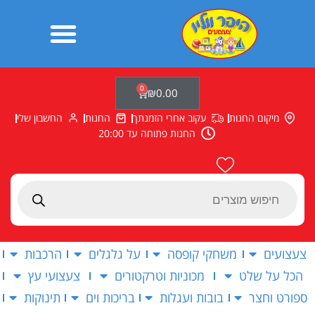
ילוג
תוכן
0
עגלת
₪
0.00
קניות
מיקום החנות
עקוב אחרי הזמנתך
החנות
החשבון שלי
החנות פתוחה עד 20:00
Products
search
צעצועים
משחקי קופסה
על גלגלים
הרכבות
הכל על שלט
מכוניות וטרקטורים
צעצועי עץ
ספורט וחצר
בובות ועגלות
בריכות וים
תינוקות