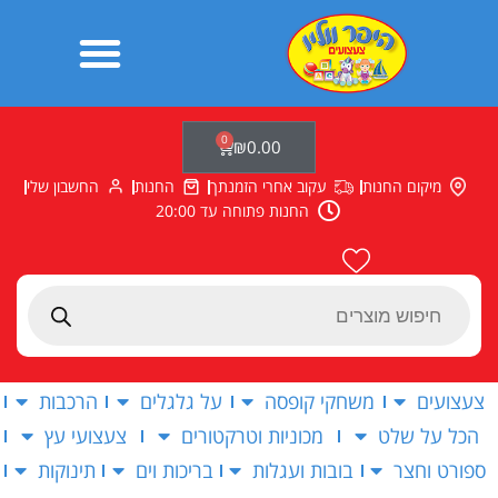
ילוג
תוכן
0
עגלת
₪
0.00
קניות
מיקום החנות
עקוב אחרי הזמנתך
החנות
החשבון שלי
החנות פתוחה עד 20:00
Products
search
צעצועים
משחקי קופסה
על גלגלים
הרכבות
הכל על שלט
מכוניות וטרקטורים
צעצועי עץ
ספורט וחצר
בובות ועגלות
בריכות וים
תינוקות