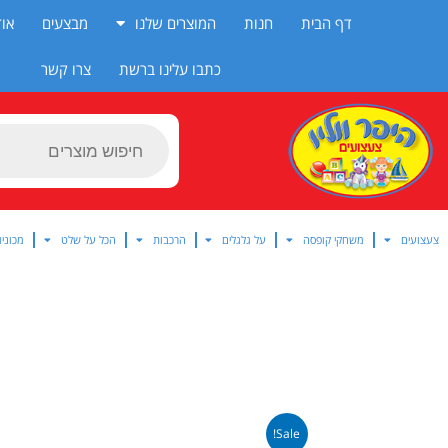
ילוג
דף הבית
חנות
המוצרים שלנו
מבצעים
אוד
תוכן
כתבו עלינו ברשת
צרו קשר
Products
search
צעצועים
משחקי קופסה
על גלגלים
הרכבות
הכל על שלט
מכוניו
Sale!