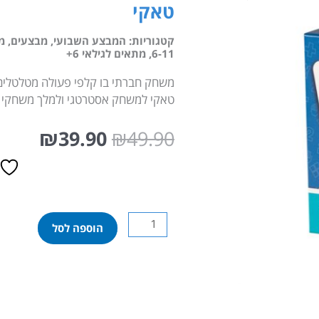
טאקי
קטגוריות:
המבצע השבועי
,
מבצעים
,
מ
6-11
,
מתאים לגילאי 6+
משחק חברתי בו קלפי פעולה מטלטלים 
טאקי למשחק אסטרטגי ולמלך משחקי 
המחיר
המחי
₪
39.90
₪
49.90
המקורי
הנוכח
היה:
הוא:
9.90.
₪49.90.
כמות
הוספה לסל
של
טאקי