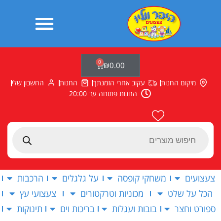
ילוג
תוכן
0
עגלת
₪
0.00
קניות
מיקום החנות
עקוב אחרי הזמנתך
החנות
החשבון שלי
החנות פתוחה עד 20:00
Products
search
צעצועים
משחקי קופסה
על גלגלים
הרכבות
הכל על שלט
מכוניות וטרקטורים
צעצועי עץ
ספורט וחצר
בובות ועגלות
בריכות וים
תינוקות