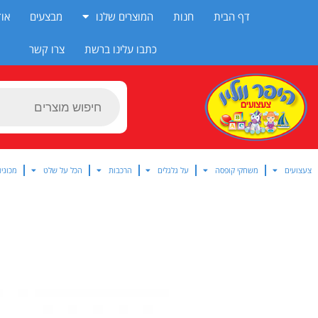
ילוג
דף הבית
חנות
המוצרים שלנו
מבצעים
אוד
תוכן
כתבו עלינו ברשת
צרו קשר
Products
search
צעצועים
משחקי קופסה
על גלגלים
הרכבות
הכל על שלט
מכוניו