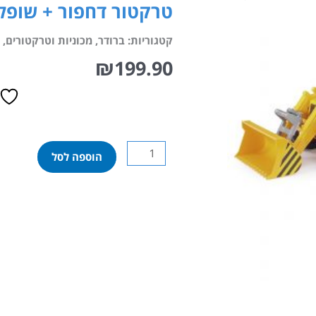
טרקטור דחפור + שופל CB 4CX
קטגוריות:
ברודר
,
מכוניות וטרקטורים
,
₪
199.90
כמות
הוספה לסל
של
טרקטור
דחפור
+
שופל
JCB
4CX