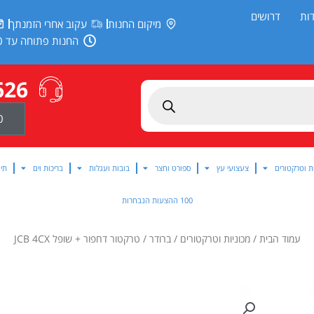
ות
דרושים
מיקום החנות
עקוב אחרי הזמנתך
החנות פתוחה עד 20:00
626
0
ת וטרקטורים
צעצועי עץ
ספורט וחצר
בובות ועגלות
בריכות וים
תינ
100 ההצעות הנבחרות
עמוד הבית
/
מכוניות וטרקטורים
/
ברודר
/ טרקטור דחפור + שופל JCB 4CX