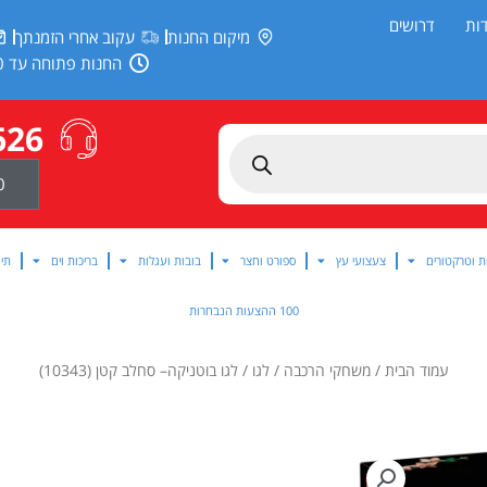
ות
דרושים
מיקום החנות
עקוב אחרי הזמנתך
החנות פתוחה עד 20:00
626
0
ת וטרקטורים
צעצועי עץ
ספורט וחצר
בובות ועגלות
בריכות וים
תינ
100 ההצעות הנבחרות
עמוד הבית
/
משחקי הרכבה
/
לגו
/ לגו בוטניקה– סחלב קטן (10343)