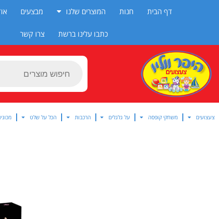
ילוג
דף הבית
חנות
המוצרים שלנו
מבצעים
אוד
תוכן
כתבו עלינו ברשת
צרו קשר
Products
search
צעצועים
משחקי קופסה
על גלגלים
הרכבות
הכל על שלט
מכוניו