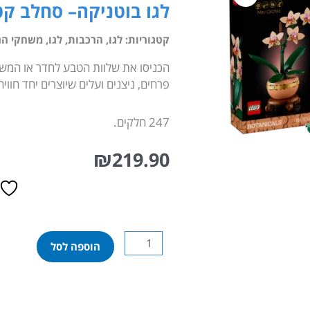
לגו בוטניקה– סחלב קטן (343
קטגוריות:
לגו
,
הרכבות
,
לגו
,
משחקי הר
פרחים, ניצנים ועלים שיוצרים יחד חוו
247 חלקים.
₪
219.90
כמות
הוספה לסל
של
לגו
בוטניקה–
סחלב