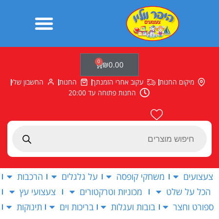
ילוג
תוכן
0
עגלת
₪
0.00
קניות
מיקום החנות
עקוב אחרי הזמנתך
החנות
החשבון שלי
החנות פתוחה עד 20:00
Products
search
צעצועים
משחקי קופסה
על גלגלים
הרכבות
הכל על שלט
מכוניות וטרקטורים
צעצועי עץ
ספורט וחצר
בובות ועגלות
בריכות וים
תינוקות