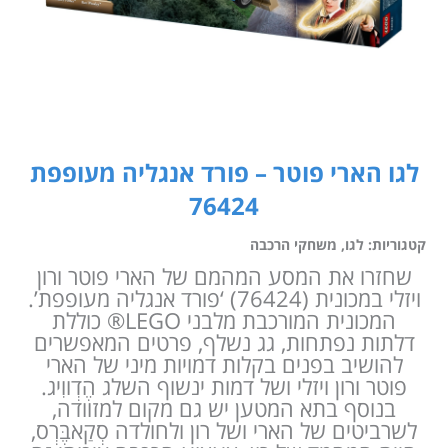
לגו הארי פוטר – פורד אנגליה מעופפת
76424
קטגוריות:
לגו
,
משחקי הרכבה
שחזרו את המסע המהמם של הארי פוטר ורון
ויזלי במכונית (76424) ‘פורד אנגליה מעופפת’.
המכונית המורכבת מלבני LEGO® כוללת
דלתות נפתחות, גג נשלף, פרטים המאפשרים
להושיב בפנים בקלות דמויות מיני של הארי
פוטר ורון ויזלי ושל דמות ינשוף השלג הֶדְווִיג.
בנוסף בתא המטען יש גם מקום למזוודה,
לשרביטים של הארי ושל רון ולחולדה סְקַאבֶּרְס,