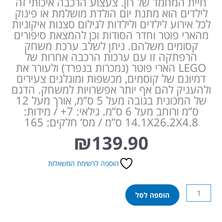
חיית המחמד של רון. צעצוע הרכבה איכותי זה
לילדים הוא מתנת יום הולדת מושלמת או פינוק
לכל אירוע לילדים ולילדות לגילום סצנות איקוניות
מהארי פוטר וחדר הסודות וכן להמצאת סיפורים
קסומים משלהם. ניתן לשלב ערכת משחק
הרפתקה זו עם ערכות הרכבה אחרות של
LEGO הארי פוטר (נמכרות בנפרד) ולעורר את
דמיונם של קוסמים, מכשפות ומוגלגים צעירים
ולהעניק להם אף יותר אפשרויות למשחק. הדגם
של המכונית בגובה מעל 5 ס”מ, אורך מעל 12
ס”מ ורוחב מעל 6 ס”מ. גילאי: 7+ / מידות:
14.1X26.2X4.8 ס”מ / מס’ חלקים: 165
₪
139.90
הוספה לרשימת המשאלות
כמות
הוספה לסל
של
לגו
הארי