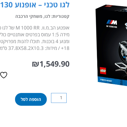
לגו טכני – אופנוע BMW M 100 RR 42130
קטגוריות:
לגו
,
משחקי הרכבה
ומנוע 4 בוכנות. תוכלו להנות מפ
18+ / מידות: 37.8X58.2X10.3 ס”מ / ארץ ייצור: צ’כיה / מס’ חלקים: 1920
₪
1,549.90
כמות
הוספה לסל
של
לגו
טכני
-