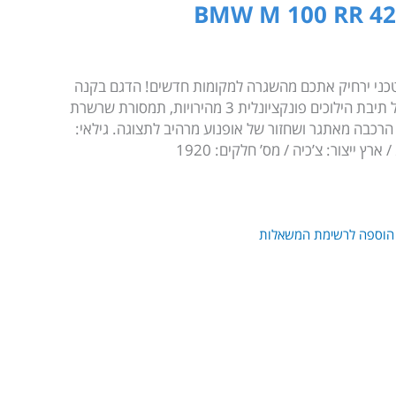
אופנוע הב.מ.וו. M 1000 RR של לגו טכני‎ ירחיק אתכם מהשגרה למקומות חדשים! הדגם בקנה
מידה 1:5 עמוס בפרטים אותנטיים כולל תיבת הילוכים פונקציונלית 3 מהירויות, תמסורת שרשרת
רויקט הרכבה מאתגר ושחזור של אופנוע מרהיב לתצוגה. גילאי:
הוספה לרשימת המשאלות