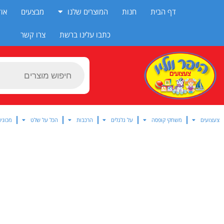
ילוג
דף הבית
חנות
המוצרים שלנו
מבצעים
אוד
תוכן
כתבו עלינו ברשת
צרו קשר
Products
search
צעצועים
משחקי קופסה
על גלגלים
הרכבות
הכל על שלט
מכוניו