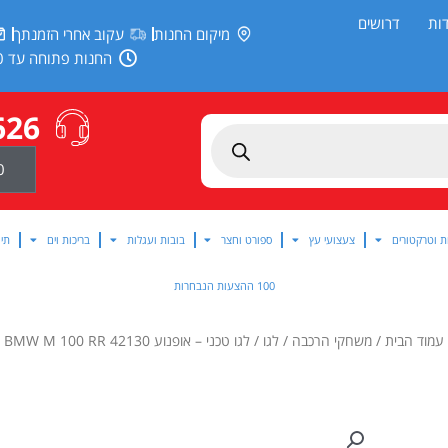
ות
דרושים
מיקום החנות
עקוב אחרי הזמנתך
החנות פתוחה עד 20:00
626
0
ת וטרקטורים
צעצועי עץ
ספורט וחצר
בובות ועגלות
בריכות וים
תינ
100 ההצעות הנבחרות
עמוד הבית
/
משחקי הרכבה
/
לגו
/ לגו טכני – אופנוע BMW M 100 RR 42130