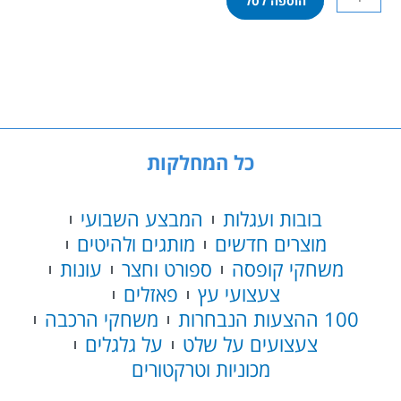
הוספה לסל
של
לגו
טכני
-
אסטון
מרטין
ולקירי
42208
כל המחלקות
בובות ועגלות
המבצע השבועי
מוצרים חדשים
מותגים ולהיטים
משחקי קופסה
ספורט וחצר
עונות
צעצועי עץ
פאזלים
100 ההצעות הנבחרות
משחקי הרכבה
צעצועים על שלט
על גלגלים
מכוניות וטרקטורים