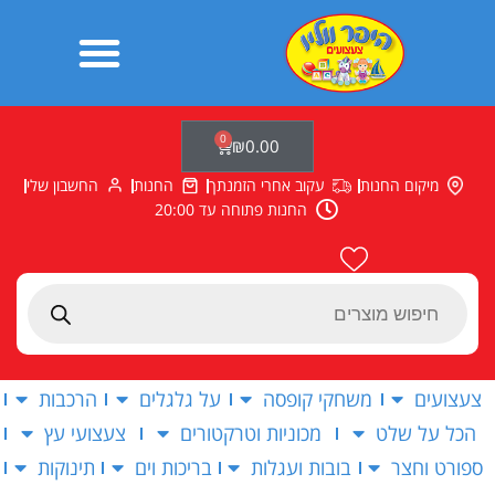
ילוג
תוכן
0
עגלת
₪
0.00
קניות
מיקום החנות
עקוב אחרי הזמנתך
החנות
החשבון שלי
החנות פתוחה עד 20:00
Products
search
צעצועים
משחקי קופסה
על גלגלים
הרכבות
הכל על שלט
מכוניות וטרקטורים
צעצועי עץ
ספורט וחצר
בובות ועגלות
בריכות וים
תינוקות