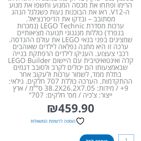
הרימו ופתחו את מכסה המנוע וחשפו את מנוע
ה-V12. ראו את הבוכנות נעות כשגלגל הנהג
מסתובב – ובדקו את הדיפרנציאל.
ערכות מסדרת LEGO Technic (נמכרות
בנפרד) כוללות מנגנוני תנועה מציאותיים
שמציגים בפני בנאי LEGO את עולם ההנדסה.
ערכה זו היא מתנה נפלאה לילדים שאוהבים
רכבי צעצוע. העניקו לילדים הרפתקת בנייה
קלה ואינטואיטיבית עם היישום LEGO Builder
שבאמצעותו הם יכולים לקרב ולסובב דגמים
בתלת ממד, לשמור ערכות ולעקוב אחר
ההתקדמות. הערכה כוללת 707 חלקים. גילאי:
9+ / מידות: 38.2X26.2X7.05 ס””מ / ארץ
ייצור: צ’כיה / מס’ חלקים: 707”
₪
459.90
הוספה לרשימת המשאלות
כמות