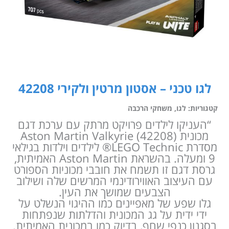
לגו טכני – אסטון מרטין ולקירי 42208
קטגוריות:
לגו
,
משחקי הרכבה
“העניקו לילדים פרויקט מרתק עם ערכת דגם
מכונית Aston Martin Valkyrie (42208)
מסדרת LEGO Technic® לילדים וילדות בגילאי
9 ומעלה. בהשראת Aston Martin האמיתית,
גרסת דגם זו תשמח את חובבי מכוניות הספורט
עם העיצוב האווירודינמי המרשים שלה ושילוב
הצבעים שמושך את העין.
גלו שפע של מאפיינים כמו ההיגוי הנשלט על
ידי ידית על גג המכונית והדלתות שנפתחות
בסגנון כנפי שחף, בדיוק כמו במכונית האמיתית.