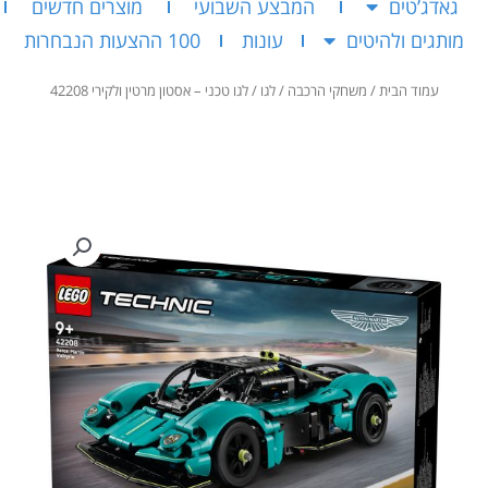
גאדג’טים
המבצע השבועי
מוצרים חדשים
מותגים ולהיטים
עונות
100 ההצעות הנבחרות
עמוד הבית
/
משחקי הרכבה
/
לגו
/ לגו טכני – אסטון מרטין ולקירי 42208