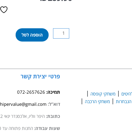
כמות
הוספה לסל
של
לגו
טכני
-
קוניגסג
ג'סקו
פרטי יצירת קשר
אבסולוט
42173
תמיכה:
072-2657626
היטים
משחקי קופסה
משחקי הרכבה
דוא”ל:
hipervalue@gmail.com
כתובת:
היפר ווליו, אלכסנדר ינאי 2 סגולה
שעות עבודה:
החנות פתוחה עד 20:00