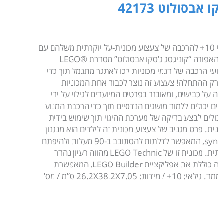
אבסולוט 42173
עוררו השראה אצל ילדים וילדות בגילאי 10+ להרכבה של צעצוע מכונית-על יוקרתית משלהם עם
ערכת ההרכבה (42173) מכונית העל האפורה “קוניגסג ג’סקו אבסולוט” מסדרת LEGO®
 צעצועי הרכבה של דגמי מכוניות יזכו לאתגר מתגמל תוך כדי
ק ההתחלה! צעצוע זה נוצר לכבוד אחת המכוניות
על כבישים, ומאובזר בפרטים המיועדים לגילוי על ידי
ים יכולים ללמוד מושגים הנדסיים תוך כדי הרכבת המנוע
יכולים לבצע בדיקה של מערכת ההיגוי תוך שימוש בידית
 פרט מגניב של צעצוע מכונית זה לילדים הוא מנגנון
דו-מישורי לפתיחת דלתות synchro-helix, המאפשר לדלתות להסתובב ב-90 מעלות ולהיפתח
החוצה, בדיוק כמו במכונית-העל האמיתית. מכונית זו של LEGO Technic מהווה רעיון נהדר
למתנה לילדים שאוהבים רכבים. הערכה כוללת את אפליקציית LEGO Builder, המאפשרת
למרכיבים לקרב ולסובב דגמים בתלת-ממד. גילאי: 10+ / מידות: 26.2X38.2X7.05 ס”מ / מס’