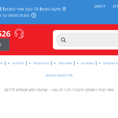
ות
דרושים
מיקום החנות
עקוב אחרי הזמנתך
החנות פתוחה עד 20:00
626
0
ת וטרקטורים
צעצועי עץ
ספורט וחצר
בובות ועגלות
בריכות וים
תינ
100 ההצעות הנבחרות
עמוד הבית
/
משחקי הרכבה
/
לגו
/ לגו טכני – קוניגסג ג’סקו אבסולוט 42173