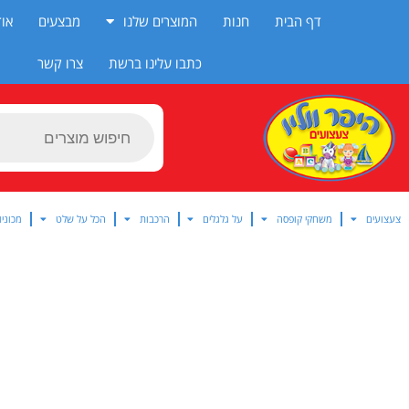
ילוג
דף הבית
חנות
המוצרים שלנו
מבצעים
אוד
תוכן
כתבו עלינו ברשת
צרו קשר
Products
search
צעצועים
משחקי קופסה
על גלגלים
הרכבות
הכל על שלט
מכוניו