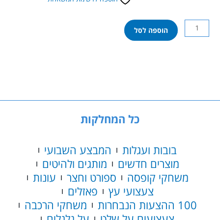
כמות
הוספה לסל
של
לגו
מיינקראפט
-
תיבת
היצירה
4.0
21249
כל המחלקות
בובות ועגלות
המבצע השבועי
מוצרים חדשים
מותגים ולהיטים
משחקי קופסה
ספורט וחצר
עונות
צעצועי עץ
פאזלים
100 ההצעות הנבחרות
משחקי הרכבה
צעצועים על שלט
על גלגלים