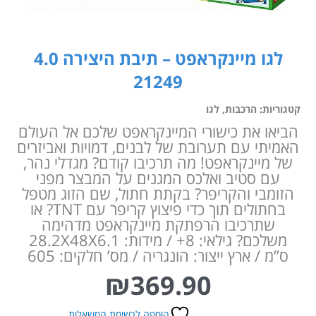
לגו מיינקראפט – תיבת היצירה 4.0
21249
קטגוריות:
הרכבות
,
לגו
הביאו את כישורי המיינקראפט שלכם אל העולם
האמיתי עם תערובת של לבנים, דמויות ואביזרים
של מיינקראפט! מה תרכיבו קודם? מגדלי נהר,
עם סטיב ואלכס המגנים על המבצר מפני
הזומבי והקריפר? בקתת חתול, שם הזוג מטפל
בחתולים תוך כדי פיצוץ קריפר עם TNT? או
שתרכיבו הרפתקת מיינקראפט מדהימה
משלכם? גילאי: 8+ / מידות: 28.2X48X6.1
ס”מ / ארץ ייצור: הונגריה / מס’ חלקים: 605
₪
369.90
הוספה לרשימת המשאלות