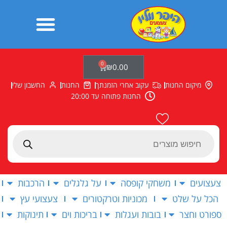
ילוג
תוכן
0
עגלת
₪
0.00
קניות
מיקום החנות
עקוב אחרי הזמנתך
החנות
החשבון שלי
החנות פתוחה עד 20:00
Products
search
צעצועים
משחקי קופסה
על גלגלים
הרכבות
הכל על שלט
מכוניות וטרקטורים
צעצועי עץ
ספורט וחצר
בובות ועגלות
בריכות וים
תינוקות