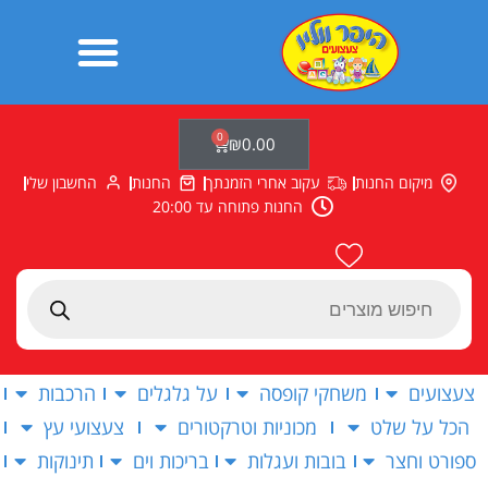
ילוג
תוכן
0
עגלת
₪
0.00
קניות
מיקום החנות
עקוב אחרי הזמנתך
החנות
החשבון שלי
החנות פתוחה עד 20:00
Products
search
צעצועים
משחקי קופסה
על גלגלים
הרכבות
הכל על שלט
מכוניות וטרקטורים
צעצועי עץ
ספורט וחצר
בובות ועגלות
בריכות וים
תינוקות