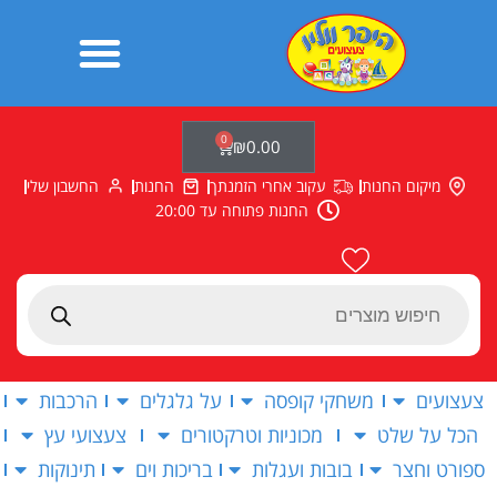
ילוג
תוכן
0
עגלת
₪
0.00
קניות
מיקום החנות
עקוב אחרי הזמנתך
החנות
החשבון שלי
החנות פתוחה עד 20:00
Products
search
צעצועים
משחקי קופסה
על גלגלים
הרכבות
הכל על שלט
מכוניות וטרקטורים
צעצועי עץ
ספורט וחצר
בובות ועגלות
בריכות וים
תינוקות