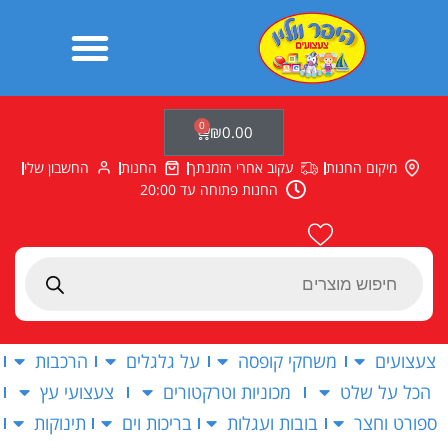
ילוג
תוכן
0
עגלת
₪
0.00
קניות
מיקום החנות
עקוב אחרי הזמנתך
החנות
החשבון שלי
החנות פתוחה עד 20:00
Products
search
צעצועים
משחקי קופסה
על גלגלים
הרכבות
הכל על שלט
מכוניות וטרקטורים
צעצועי עץ
ספורט וחצר
בובות ועגלות
בריכות וים
תינוקות