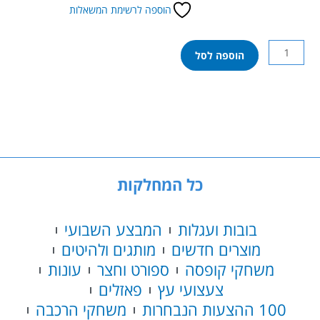
הוספה לרשימת המשאלות
כמות
הוספה לסל
של
לגו
סיטי
-
בסיס
חלל
ומשטח
שיגור
כל המחלקות
חללית
60434
בובות ועגלות
המבצע השבועי
מוצרים חדשים
מותגים ולהיטים
משחקי קופסה
ספורט וחצר
עונות
צעצועי עץ
פאזלים
100 ההצעות הנבחרות
משחקי הרכבה