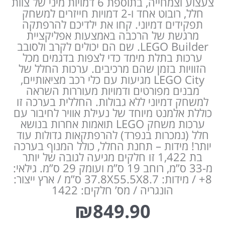
צעצוע וצמחייה, בתוספת 6 דמויות מיני של צוות
חלל, רובוט אחד ו-2 דמויות חייזרים למשחק
תפקידים דמיוני. קחו את ילדיכם להרפתקה
מרגשת של הרכבה באמצעות אפליקציית
LEGO Builder. שם הם יכולים לקרב ולסובב
ערכות בתלת מימד כדי לצפות בדגמים מכל
הזוויות בזמן שהם מרכיבים. ערכות החלל של
LEGO City מגיעות עם כלי רכב מציאותיים,
מבנים מפורטים ודמויות מעוררות השראה
למשחק דמיוני ללא גבולות. החללית בערכה זו
כוללת אלמנט מיוחד של נעילת אוויר לחיבור עם
ערכות משחק LEGO תואמות אחרות בנושא
חלל (נמכרות בנפרד) להרפתקאות גדולות עוד
יותר! מידות – תחנת החלל, כולל המנוף בערכה
בת 1,422 זו חלקים מגיעה לגובה של יותר
מ-33 ס”מ, רוחב 19 ס”מ ועומק 29 ס”מ. גילאי:
8+ / מידות: 37.8X55.5X8.7 ס”מ / ארץ ייצור:
הונגריה / מס’ חלקים: 1422
₪
849.90