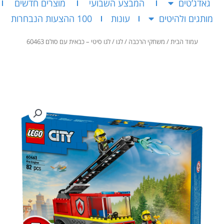
גאדג’טים
המבצע השבועי
מוצרים חדשים
מותגים ולהיטים
עונות
100 ההצעות הנבחרות
עמוד הבית
/
משחקי הרכבה
/
לגו
/ לגו סיטי – כבאית עם סולם 60463