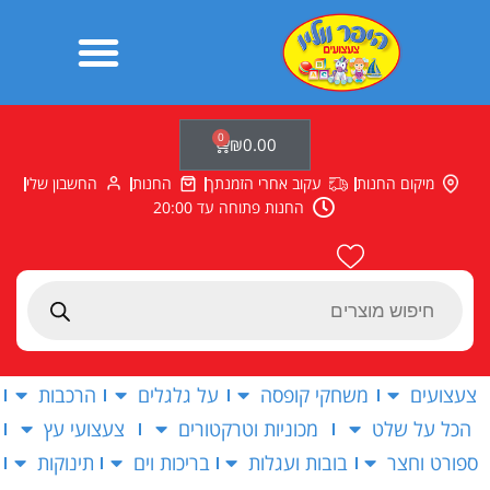
ילוג
תוכן
0
עגלת
₪
0.00
קניות
מיקום החנות
עקוב אחרי הזמנתך
החנות
החשבון שלי
החנות פתוחה עד 20:00
Products
search
צעצועים
משחקי קופסה
על גלגלים
הרכבות
הכל על שלט
מכוניות וטרקטורים
צעצועי עץ
ספורט וחצר
בובות ועגלות
בריכות וים
תינוקות