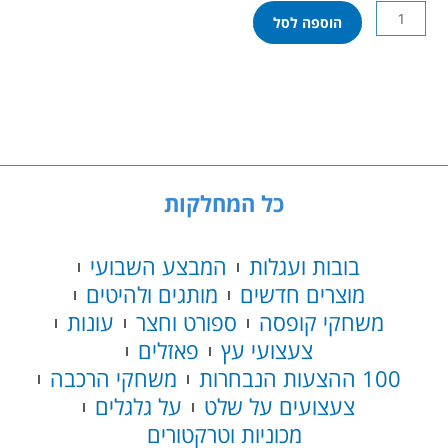
כמות
הוספה לסל
של
לגו
סיטי
-
כבאית
עם
סולם
60463
כל המחלקות
בובות ועגלות
המבצע השבועי
מוצרים חדשים
מותגים ולהיטים
משחקי קופסה
ספורט וחצר
עונות
צעצועי עץ
פאזלים
100 ההצעות הנבחרות
משחקי הרכבה
צעצועים על שלט
על גלגלים
מכוניות וטרקטורים