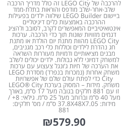
להרכבה של LEGO City זה כולל מדריך הרכבה
שלב-אחר-שלב מודפס והוראות בתלת-ממד
ביישום LEGO Builder שילווה ילדים בפעילות
ההרכבה באמצעות כלים דיגיטליים
אינטואיטיביים המאפשרים לקרב, לסובב ולהציג
דגמים מזוויות שונות תוך כדי הרכבה. ערכות
LEGO City מהוות מתנת יום הולדת או מתנת
חג נהדרת לילדים וכוללות כלי רכב מגניבים,
מבנים מציאותיים ודמויות מעוררות השראה
למשחק דמיוני ללא גבולות. ילדים יכולים לשלב
את הערכה של חיות ג‘ונגל צעצוע עם ערכות
משחק אחרות (נמכרות בנפרד) מסדרת LEGO
City כדי לפתח עולם שלם של אפשרויות
משחק. מידות – המסוק בערכת LEGO® City
זו עם 881 חלקים בגובה מעל 17 ס”מ, באורך
מעל 40 ס”מ וברוחב מעל 25 ס”מ. גילאי: 8+ /
מידות: 37.8X48X7.05 ס”מ / מס’ חלקים:
881
₪
579.90