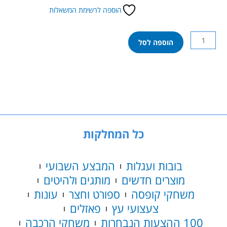
הוספה לרשימת המשאלות
כמות
הוספה לסל
של
לגו
סיטי
-
מסוק
חוקר
ג'ונגל
במחנה
כל המחלקות
הבסיס
60437
בובות ועגלות
המבצע השבועי
מוצרים חדשים
מותגים ולהיטים
משחקי קופסה
ספורט וחצר
עונות
צעצועי עץ
פאזלים
100 ההצעות הנבחרות
משחקי הרכבה