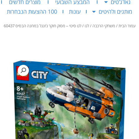
גאדג’טים
המבצע השבועי
מוצרים חדשים
מותגים ולהיטים
עונות
100 ההצעות הנבחרות
עמוד הבית
/
משחקי הרכבה
/
לגו
/ לגו סיטי – מסוק חוקר ג’ונגל במחנה הבסיס 60437