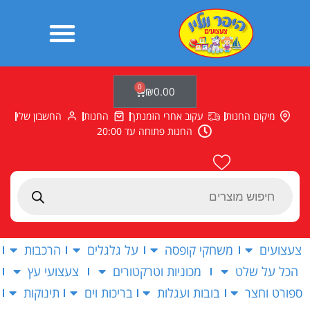
ילוג
תוכן
0
עגלת
₪
0.00
קניות
מיקום החנות
עקוב אחרי הזמנתך
החנות
החשבון שלי
החנות פתוחה עד 20:00
Products
search
צעצועים
משחקי קופסה
על גלגלים
הרכבות
הכל על שלט
מכוניות וטרקטורים
צעצועי עץ
ספורט וחצר
בובות ועגלות
בריכות וים
תינוקות