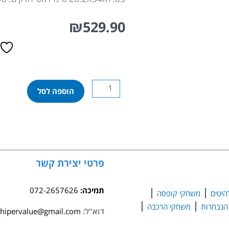
₪
529.90
כמות
הוספה לסל
של
לגו
סיטי
-
משאית
מובילת
פרטי יצירת קשר
מכוניות
עם
תמיכה:
072-2657626
היטים
משחקי קופסה
מכוניות
משחקי הרכבה
ספורט
דוא”ל:
hipervalue@gmail.com
60408