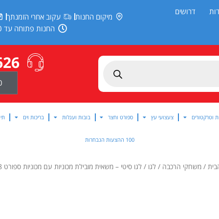
ות
דרושים
מיקום החנות
עקוב אחרי הזמנתך
החנות פתוחה עד 20:00
626
0
ת וטרקטורים
צעצועי עץ
ספורט וחצר
בובות ועגלות
בריכות וים
תינ
100 ההצעות הנבחרות
בית
/
משחקי הרכבה
/
לגו
/ לגו סיטי – משאית מובילת מכוניות עם מכוניות ספורט 60408