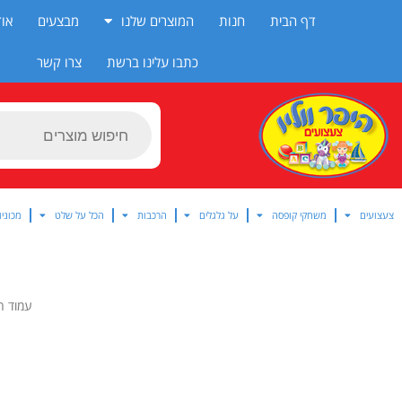
ילוג
דף הבית
חנות
המוצרים שלנו
מבצעים
אוד
תוכן
כתבו עלינו ברשת
צרו קשר
Products
search
צעצועים
משחקי קופסה
על גלגלים
הרכבות
הכל על שלט
מכוניו
עמוד ה