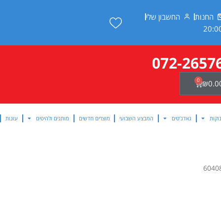
החנות
החשבון שלי
072-2657
0
עגלת
₪
0.0
קניות
וקות
גאדג’טים
המבצע השבועי
מוצרים חדשים
מותגים ולהיטים
עונות