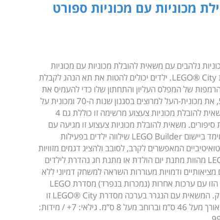
לת מכוניות עם מכוניות ספורט
מעלה ומעריצי מכוניות נלהבים עם משאית להובלת מכוניות עם מכוניות
ספורט ערכת הרכבה (60408) מסדרת LEGO® City. ילדים יכולים להטות את תא הנהג לקבלת
הרמפות של המפלס העליון והתחתון שלו כדי להעמיס את
מכונית הטיילדראגר בסגנון שנות ה-50, את מכונית-העל למרוצים בסגנון שנות ה-70 ומכונית על
חשמלית מודרנית. ערכת משחק עם משאית להובלת מכוניות צעצוע מרשימה זו כוללת גם 4
 סיפורים. משאית להובלת מכוניות צעצוע זו מגיעה עם
מדריך הרכבה מודפס והוראות בתלת-מימד ביישום LEGO Builder שילווה ילדים בפעילות
ואיטיביים המאפשרים לקרב, לסובב ולהציג דגמים מזוויות
שונות תוך כדי הרכבה. ערכות LEGO City מהוות מתנת יום הולדת או מתנת חג נהדרת לילדים
ם מציאותיים ודמויות מעוררות השראה למשחק דמיוני ללא
גבולות. ילדים יכולים לשלב את הערכה הזו עם ערכות אחרות (נמכרות בנפרד) מסדרת LEGO
City כדי להרחיב את אפשרויות המשחק. המשאית עם הנגרר בערכה מסדרת LEGO® City זו
עם 998 חלקים בגובה מעל 10 ס”מ, באורך מעל 46 ס”מ וברוחב מעל 8 ס”מ. גילאי: 7+ / מידות: