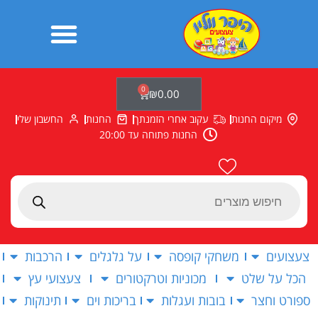
ילוג
תוכן
0
עגלת
₪
0.00
קניות
מיקום החנות
עקוב אחרי הזמנתך
החנות
החשבון שלי
החנות פתוחה עד 20:00
Products
search
צעצועים
משחקי קופסה
על גלגלים
הרכבות
הכל על שלט
מכוניות וטרקטורים
צעצועי עץ
ספורט וחצר
בובות ועגלות
בריכות וים
תינוקות