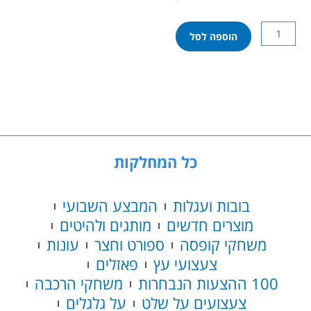
כמות
הוספה לסל
של
לגו
סיטי
-
משטחי
דרך
60304
כל המחלקות
בובות ועגלות
המבצע השבועי
מוצרים חדשים
מותגים ולהיטים
משחקי קופסה
ספורט וחצר
עונות
צעצועי עץ
פאזלים
100 ההצעות הנבחרות
משחקי הרכבה
צעצועים על שלט
על גלגלים