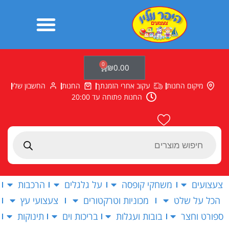
ילוג
תוכן
0
עגלת
₪
0.00
קניות
מיקום החנות
עקוב אחרי הזמנתך
החנות
החשבון שלי
החנות פתוחה עד 20:00
Products
search
צעצועים
משחקי קופסה
על גלגלים
הרכבות
הכל על שלט
מכוניות וטרקטורים
צעצועי עץ
ספורט וחצר
בובות ועגלות
בריכות וים
תינוקות