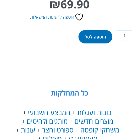
₪
69.90
הוספה לרשימת המשאלות
כמות
הוספה לסל
של
לגו
קלאסיק
-
משטח
בנייה
לבן
11026
כל המחלקות
בובות ועגלות
המבצע השבועי
מוצרים חדשים
מותגים ולהיטים
משחקי קופסה
ספורט וחצר
עונות
צעצועי עץ
פאזלים