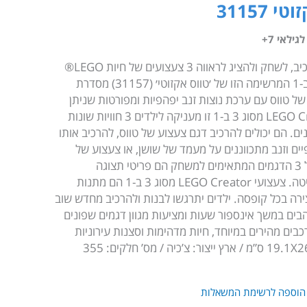
31157
ילאי 7+
ילדים וילדות מגיל 7 ומעלה יכולים להרכיב, לשחק ולהציג לראווה 3 צעצועים של חיות LEGO®
אקזוטיות שונות עם ערכת ההרכבה 3 ב-1 המרשימה הזו של ׳טווס אקזוטי׳ (31157) מסדרת
ללת צעצוע של טווס עם ערכת נוצות זנב יפהפיות ומפורטות שניתן
לקפל או לפרוש בגאווה. ערכת LEGO Creator מסוג 3 ב-1 זו מעניקה לילדים 3 חוויות שונות
 הם יכולים להרכיב דגם צעצוע של טווס, להרכיב אותו
ם וזנב מתכווננים על מעמד של שושן, או צעצוע של
פרפר צבעוני עם כנפיים מתכווננות. כל 3 הדגמים המתאימים למשחק הם פריטי תצוגה
אטרקטיביים על מדף או שולחן ליד המיטה. צעצועי LEGO Creator מסוג 3 ב-1 הם מתנות
דגמים שונים ליצירה בכל קופסה. ילדים יתרגשו לבנות ולהרכיב מחדש שוב
רות אותם נלהבים במשך אינספור שעות ומציעות מגוון דגמים שפונים
בים מהירים במיוחד, חיות מדהימות וסצנות עירוניות
הוספה לרשימת המשאלות