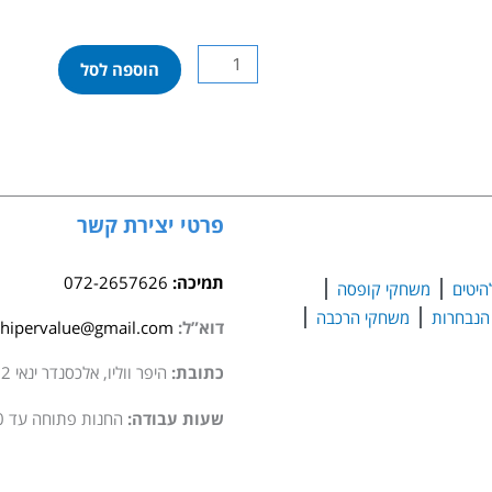
כמות
הוספה לסל
של
לגו
קריאטור
-
טווס
אקזוטי
פרטי יצירת קשר
31157
תמיכה:
072-2657626
היטים
משחקי קופסה
משחקי הרכבה
דוא”ל:
hipervalue@gmail.com
כתובת:
היפר ווליו, אלכסנדר ינאי 2 סגולה
שעות עבודה:
החנות פתוחה עד 20:00