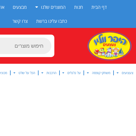
ילוג
דף הבית
חנות
המוצרים שלנו
מבצעים
אוד
תוכן
כתבו עלינו ברשת
צרו קשר
Products
search
צעצועים
משחקי קופסה
על גלגלים
הרכבות
הכל על שלט
מכוניו