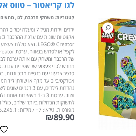
לגו קריאטור – טווס אקזוטי 
קטגוריות:
משחקי הרכבה
,
לגו
,
מתאים לג
LEGO® Creator. היא כו
של הרכבה ומשחק עם אותה ערכת לבנים.
מחדש לכדי צעצוע של שפירית עם כנפיי
נהדרות לילדים, עם 3 
ושוב. ערכות 3 ב-1 משאי
לתשוקות הגדולות ביותר שלהם, כולל רכ
מפורטות. גילאי: 7+ / מידות: 19.1X26.2X6.1 ס”מ / ארץ ייצור: צ’כיה / מס’ חלקים: 355
₪
89.90