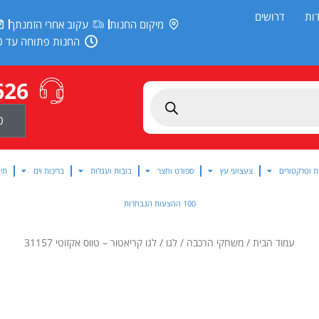
ות
דרושים
מיקום החנות
עקוב אחרי הזמנתך
החנות פתוחה עד 20:00
626
0
ת וטרקטורים
צעצועי עץ
ספורט וחצר
בובות ועגלות
בריכות וים
תינ
100 ההצעות הנבחרות
עמוד הבית
/
משחקי הרכבה
/
לגו
/ לגו קריאטור – טווס אקזוטי 31157