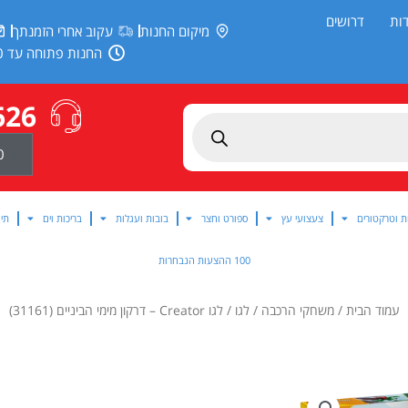
ות
דרושים
מיקום החנות
עקוב אחרי הזמנתך
החנות פתוחה עד 20:00
626
0
ת וטרקטורים
צעצועי עץ
ספורט וחצר
בובות ועגלות
בריכות וים
תינ
100 ההצעות הנבחרות
עמוד הבית
/
משחקי הרכבה
/
לגו
/ לגו Creator – דרקון מימי הביניים (31161)