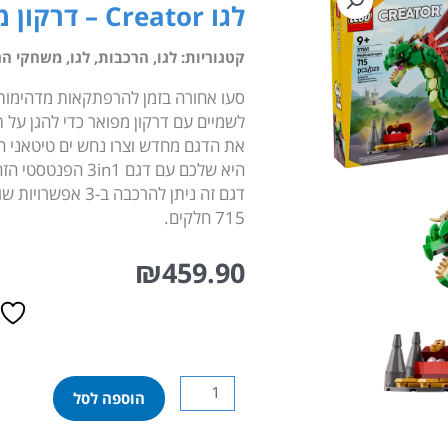
לגו Creator – דרקון מימי הביניים (31161)
קטגוריות:
לגו
,
הרכבות
,
לגו
,
משחקי הר
לשמיים עם דרקון מפואר כדי להגן על 
את הדגם מחדש וצרו נחש ים טיטאני הא
היא שלכם עם דגם 3in1 הפנטסטי הזה!
דגם זה ניתן להרכבה ב-3 אפשרויות שונות.
715 חלקים.
₪
459.90
כמות
הוספה לסל
של
לגו