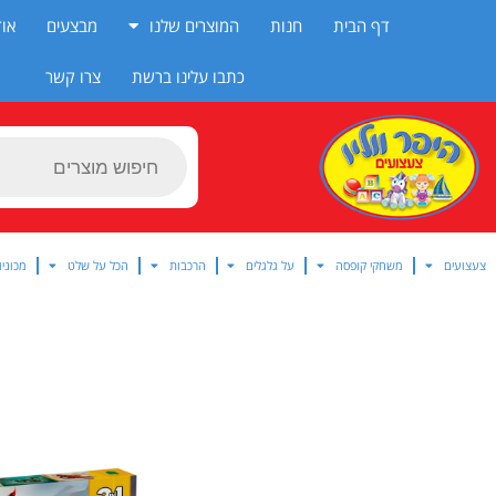
ילוג
דף הבית
חנות
המוצרים שלנו
מבצעים
אוד
תוכן
כתבו עלינו ברשת
צרו קשר
Products
search
צעצועים
משחקי קופסה
על גלגלים
הרכבות
הכל על שלט
מכוניו