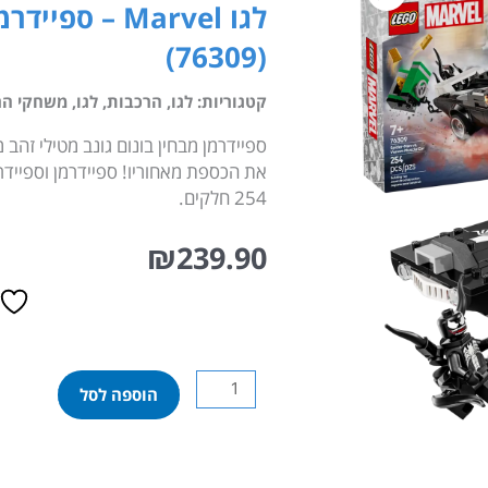
לגו Marvel –
(76309)
קטגוריות:
לגו
,
הרכבות
,
לגו
,
משחקי הר
ספיידרמן מבחין בונום גונב מטילי זהב
את הכספת מאחוריו! ספיידרמן וספיידר
254 חלקים.
₪
239.90
כמות
הוספה לסל
של
לגו
Marvel
–