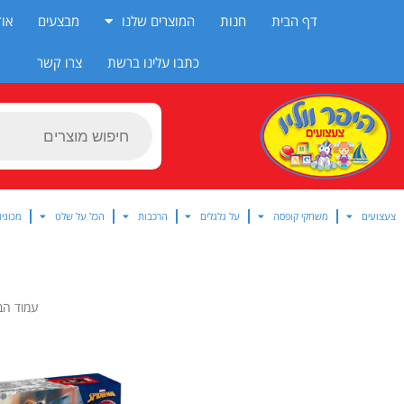
ילוג
דף הבית
חנות
המוצרים שלנו
מבצעים
אוד
תוכן
כתבו עלינו ברשת
צרו קשר
Products
search
צעצועים
משחקי קופסה
על גלגלים
הרכבות
הכל על שלט
מכוניו
עמוד הב