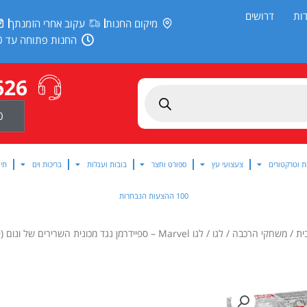
ות
דרושים
מיקום החנות
עקוב אחרי הזמנתך
החנות פתוחה עד 20:00
626
0
ת וטרקטורים
צעצועי עץ
ספורט וחצר
בובות ועגלות
בריכות וים
תינ
100 ההצעות הנבחרות
ית
/
משחקי הרכבה
/
לגו
/ לגו Marvel – ספיידרמן נגד מכונית השרירים של ונום (76309)