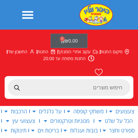
ילוג
תוכן
0
עגלת
₪
0.00
קניות
מיקום החנות
עקוב אחרי הזמנתך
החנות
החשבון שלי
החנות פתוחה עד 20:00
Products
search
צעצועים
משחקי קופסה
על גלגלים
הרכבות
הכל על שלט
מכוניות וטרקטורים
צעצועי עץ
ספורט וחצר
בובות ועגלות
בריכות וים
תינוקות