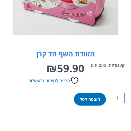
מזוודת השף חד קרן
₪
59.90
קטגוריות:
צעצועים
הוספה לרשימת המשאלות
כמות
הוספה לסל
של
מזוודת
השף
חד
קרן