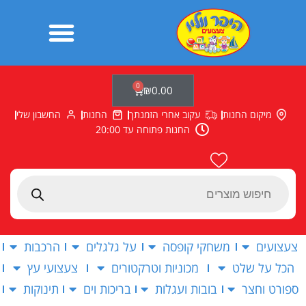
ילוג
תוכן
0
עגלת
₪
0.00
קניות
מיקום החנות
עקוב אחרי הזמנתך
החנות
החשבון שלי
החנות פתוחה עד 20:00
Products
search
צעצועים
משחקי קופסה
על גלגלים
הרכבות
הכל על שלט
מכוניות וטרקטורים
צעצועי עץ
ספורט וחצר
בובות ועגלות
בריכות וים
תינוקות