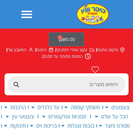
ילוג
תוכן
0
עגלת
₪
0.00
קניות
מיקום החנות
עקוב אחרי הזמנתך
החנות
החשבון שלי
החנות פתוחה עד 20:00
Products
search
צעצועים
משחקי קופסה
על גלגלים
הרכבות
הכל על שלט
מכוניות וטרקטורים
צעצועי עץ
ספורט וחצר
בובות ועגלות
בריכות וים
תינוקות