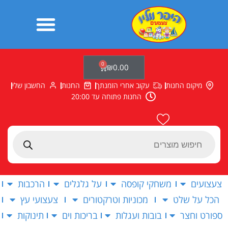
ילוג
תוכן
0
עגלת
₪
0.00
קניות
מיקום החנות
עקוב אחרי הזמנתך
החנות
החשבון שלי
החנות פתוחה עד 20:00
Products
search
צעצועים
משחקי קופסה
על גלגלים
הרכבות
הכל על שלט
מכוניות וטרקטורים
צעצועי עץ
ספורט וחצר
בובות ועגלות
בריכות וים
תינוקות