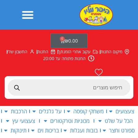
ילוג
תוכן
0
עגלת
₪
0.00
קניות
מיקום החנות
עקוב אחרי הזמנתך
החנות
החשבון שלי
החנות פתוחה עד 20:00
Products
search
צעצועים
משחקי קופסה
על גלגלים
הרכבות
הכל על שלט
מכוניות וטרקטורים
צעצועי עץ
ספורט וחצר
בובות ועגלות
בריכות וים
תינוקות