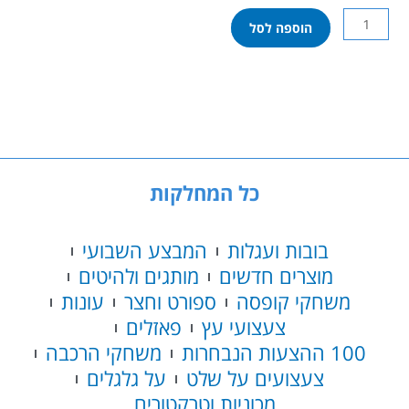
כמות
הוספה לסל
של
מטוסי
על
-
נושאת
מטוסים
מיני
כל המחלקות
בובות ועגלות
המבצע השבועי
מוצרים חדשים
מותגים ולהיטים
משחקי קופסה
ספורט וחצר
עונות
צעצועי עץ
פאזלים
100 ההצעות הנבחרות
משחקי הרכבה
צעצועים על שלט
על גלגלים
מכוניות וטרקטורים