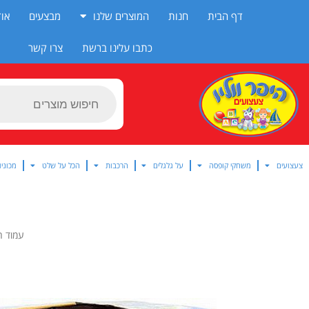
ילוג
דף הבית
חנות
המוצרים שלנו
מבצעים
אוד
תוכן
כתבו עלינו ברשת
צרו קשר
Products
search
צעצועים
משחקי קופסה
על גלגלים
הרכבות
הכל על שלט
מכוניו
עמוד ה