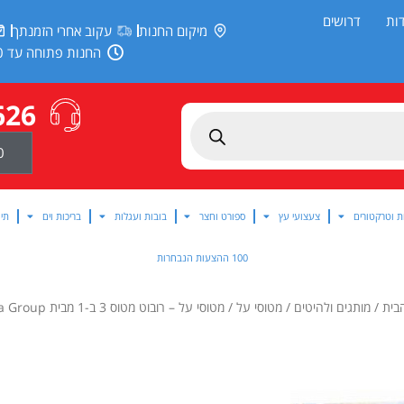
ות
דרושים
מיקום החנות
עקוב אחרי הזמנתך
החנות פתוחה עד 20:00
626
0
ת וטרקטורים
צעצועי עץ
ספורט וחצר
בובות ועגלות
בריכות וים
תינ
100 ההצעות הנבחרות
בית
/
מותגים ולהיטים
/
מטוסי על
/ מטוסי על – רובוט מטוס 3 ב-1 מבית Alpha Group