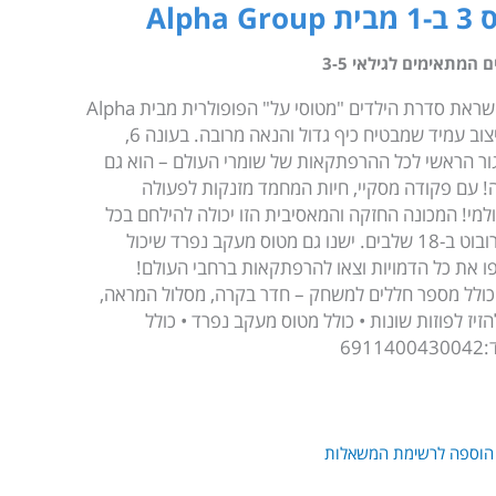
Alp
המתאימים לגילאי 3-5
מטוסי על הם דמויות המשנות צורה בהשראת סדרת הילדים "מטוסי על" הפופולרית מבית Alpha
Group. צעצועים איכותיים לילדים בעיצוב עמיד שמבטיח כיף גדול והנאה מרובה. בעונה 6,
ור הראשי לכל ההרפתקאות של שומרי העולם – הוא גם
! עם פקודה מסקיי, חיות המחמד מזנקות לפעולה
למי! המכונה החזקה והמאסיבית הזו יכולה להילחם בכל
אתגר קיים. המטוס יכול להפוך לדמות רובוט ב-18 שלבים. ישנו גם מטוס מעקב נפרד שיכול
ו את כל הדמויות וצאו להרפתקאות ברחבי העולם!
• כולל מספר חללים למשחק – חדר בקרה, מסלול המראה,
יז לפוזות שונות • כולל מטוס מעקב נפרד • כולל
הוספה לרשימת המשאלות