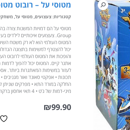
מטוסי על – רובוט מטוס 3 ב-1 מבית ha Group
קטגוריות:
צעצועים
,
מטוסי על
,
משחקים 
המטוס העולמי הוא לא רק משטח השיג
יכול להצטרף למשימות בתצוגה הגדולה
והופכות את המטוס העולמי לרובוט העו
לעזור במשימות המאתגרות ביותר. אספ
תכונות • אפקטי סאונד ואור מגניבים 
החלקה במורד התא • מפרקים שניתן להז
מיני-דמות של ג’ט • 4 תאי אחסון ברקוד:6911400430042
₪
99.90