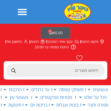
ילוג
תוכן
0
עגלת
₪
0.00
קניות
מיקום החנות
עקוב אחרי הזמנתך
החנות
החשבון שלי
החנות פתוחה עד 20:00
Products
search
צעצועים
משחקי קופסה
על גלגלים
הרכבות
הכל על שלט
מכוניות וטרקטורים
צעצועי עץ
ספורט וחצר
בובות ועגלות
בריכות וים
תינוקות