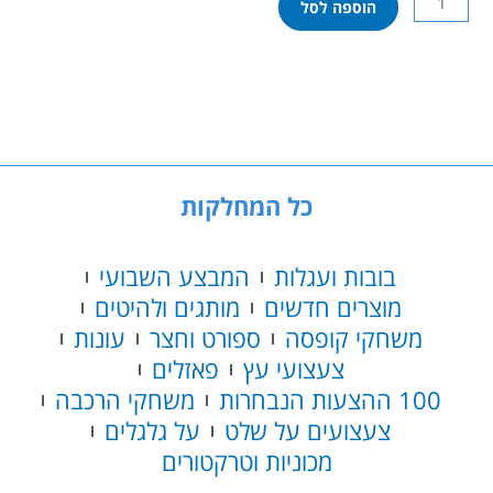
הוספה לסל
של
מיני
פוקס
האנטר
–
קורקינט
דריפט
3
כל המחלקות
גלגלים
מתכוונן
בובות ועגלות
המבצע השבועי
מוצרים חדשים
מותגים ולהיטים
משחקי קופסה
ספורט וחצר
עונות
צעצועי עץ
פאזלים
100 ההצעות הנבחרות
משחקי הרכבה
צעצועים על שלט
על גלגלים
מכוניות וטרקטורים